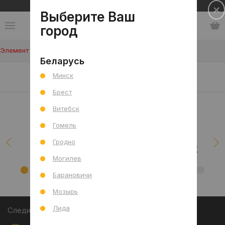
Сеть салонов плитки и сантехники
Выберите Ваш
город
Элемент не найден!
Беларусь
Наши клиенты/проекты
Минск
Брест
Витебск
Гомель
Гродно
Могилев
Барановичи
Мозырь
Лида
Следите за акциями