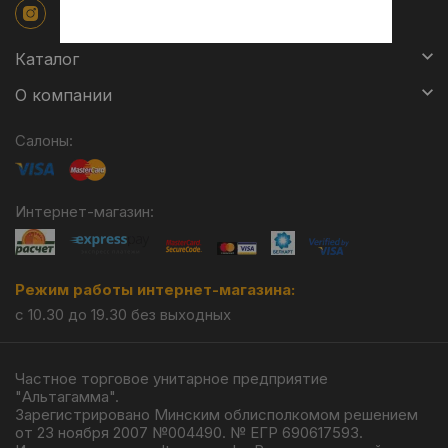
Каталог
О компании
Салоны:
Интернет-магазин:
Режим работы интернет-магазина:
с 10.30 до 19.30 без выходных
Частное торговое унитарное предприятие
"Альтагамма".
Зарегистрировано Минским облисполкомом решением
от 23 ноября 2007 №004490. № ЕГР 690617593.