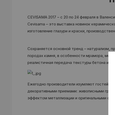
CEVISAMA 2017 – с 20 по 24 февраля в Вален
Cevisama – это выставка новинок керамическо
изготовление глазури и краски, производств
Сохраняется основной тренд – натурализм, п
породах камня, в особенности мрамора, мног
реалистичная передача текстуры бетона и це
Ежегодно производители изумляют гостей вы
декоративными приемами: живописными графи
эффектом металлизации и оригинальными фор