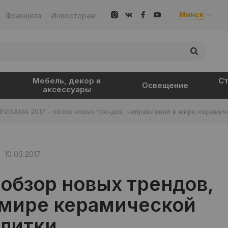
Минск
Франшиза
Инвесторам
Мебель, декор и
Ст
Освещение
аксессуары
EVISAMA 2017 - обзор новых трендов, направлений в мире керамич
10.03.2017
 обзор новых трендов,
 мире керамической
литки