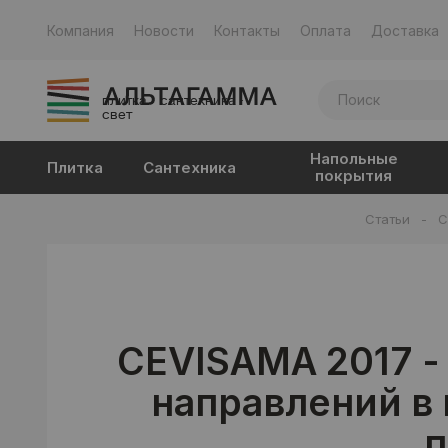
Компания
Новости
Контакты
Оплата
Доставка
плитка · сантехника ·
свет
Напольные
Плитка
Сантехника
покрытия
Статьи
-
C
CEVISAMA 2017 -
направлений в
п