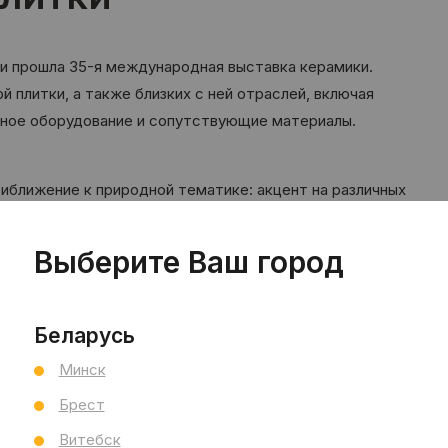
сии прошла 35-я международная выставка керамики.
й плитки, а также близких с ней отраслей, включая
енное оборудование и сопутствующие материалы.
риближение к природной тематике: акцент на различных
ообразие имитации фактур и цветовой палитры дерева,
мента, а также декоративной штукатурки.
Выберите Ваш город
ставки новыми очень яркими и интересными
Беларусь
ческими и абстрактными рисунками, подлинным
Минск
мами с глянцевым и матовым 3D рельефом:
Брест
Витебск