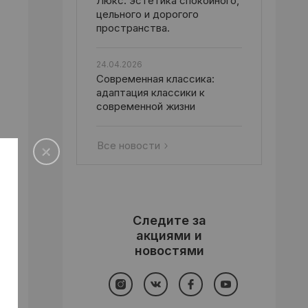
Люкс: эстетика спокойного,
цельного и дорогого
пространства.
24.04.2026
Современная классика:
адаптация классики к
современной жизни
Все новости
Следите за
акциями и
новостями