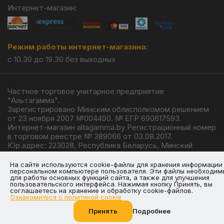
Интернет-магазин:
Режим работы интернет-магазина:
с 10.30 до 19.30 без выходных
Частное торговое унитарное предприятие
"Альтагамма".
Зарегистрировано Минским облисполкомом решением
от 23 ноября 2007 №004490. № ЕГР 690617593.
Интернет-магазин altagamma.by Регистрационный номер
в торговом реестре № 389066 от 03.08.2017.
Юр.адрес: 223028, Республика Беларусь, Минский
район, г.п. Ждановичи, ул. Линейная, 4/1.
© 2026
На сайте используются cookie-файлы для хранения информации
персональном компьютере пользователя. Эти файлы необходим
для работы основных функций сайта, а также для улучшения
пользовательского интерфейса. Нажимая кнопку Принять, вы
соглашаетесь на хранение и обработку cookie-файлов.
Ознакомиться с политикой cookie
Разработка —
Giperlink.by
Принять
Подробнее
Позвоните нам