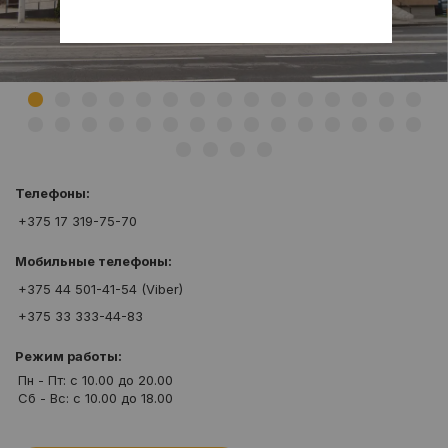
Телефоны:
+375 17 319-75-70
Мобильные телефоны:
+375 44 501-41-54 (Viber)
+375 33 333-44-83
Режим работы:
Пн - Пт: c 10.00 до 20.00
Сб - Вс: c 10.00 до 18.00