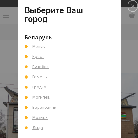
Сеть салонов плитки и сантехники
Выберите Ваш
город
Контакты
-
Салон: г. Минск, ул. Тимирязева, 3
Беларусь
Минск
Салон: г. Минск, ул.
Брест
Тимирязева, 3
Витебск
Гомель
Гродно
Могилев
Барановичи
Мозырь
Лида