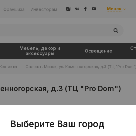
Минск
Франшиза
Инвесторам
Мебель, декор и
Ст
Освещение
аксессуары
Контакты
-
Салон: г. Минск, ул. Каменногорская, д.3 (ТЦ "Pro Dom"
менногорская, д.3 (ТЦ "Pro Dom")
Выберите Ваш город