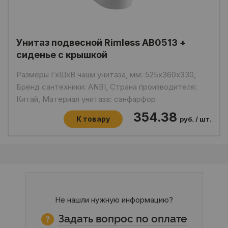
Унитаз подвесной Rimless AB0513 +
сиденье с крышкой
Размеры ГхШхВ чаши унитаза, мм: 525х360х330,
Бренд сантехники: ANBI, Страна производителя:
Китай, Материал унитаза: санфарфор
354.38
К товару
руб. / шт.
Не нашли нужную информацию?
Задать вопрос по оплате
?