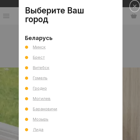
Сеть салонов плитки и сантехники
Выберите Ваш
город
Коллекции
-
Португалия
Беларусь
Минск
Португалия
Брест
Витебск
Гомель
Гродно
Могилев
Барановичи
Мозырь
Лида