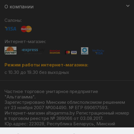
О компании
Салоны:
Интернет-магазин:
Режим работы интернет-магазина:
с 10.30 до 19.30 без выходных
Частное торговое унитарное предприятие
"Альтагамма".
Зарегистрировано Минским облисполкомом решением
от 23 ноября 2007 №004490. № ЕГР 690617593.
Интернет-магазин altagamma.by Регистрационный номер
в торговом реестре № 389066 от 03.08.2017.
Юр.адрес: 223028, Республика Беларусь, Минский
район, г.п. Ждановичи, ул. Линейная, 4/1.