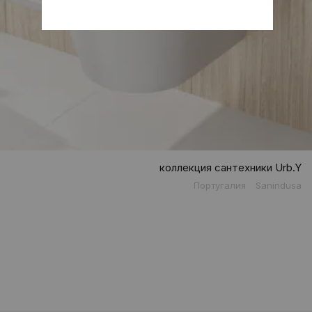
коллекция сантехники Urb.Y
Португалия
Sanindusa