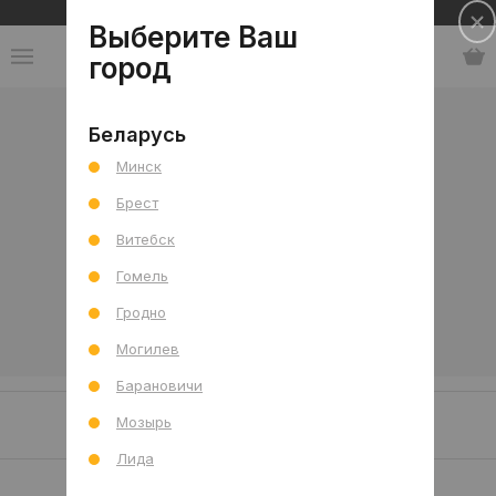
Сеть салонов плитки и сантехники
Выберите Ваш
город
Коллекции
-
Польша
-
Ceramika Końskie
Беларусь
Минск
Ceramika Końskie
Брест
Витебск
Гомель
Гродно
Могилев
Барановичи
Наши клиенты/проекты
Мозырь
Лида