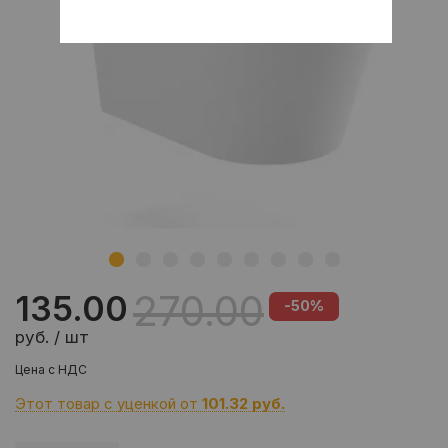
270.00
135.00
-50%
руб. / шт
Цена с НДС
Этот товар с уценкой от
101.32 руб.