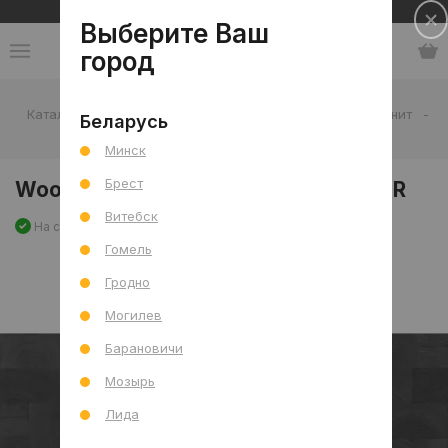
Сеть салонов плитки и сантехники
Выберите Ваш
город
Каталог
-
Плитка
-
Гостиная
-
Пол
-
Керамогранит
-
Беларусь
Wood-block Black Mat (CRV) 60x120 R
Минск
Брест
Wood-block Black Mat (CRV) 60x120 R
Витебск
На складе
Артикул: 0000031136
Сравнить
Гомель
Гродно
Могилев
Барановичи
Мозырь
Лида