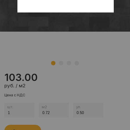
103.00
руб. / м2
Цена с НДС
шт.
м
2
уп.