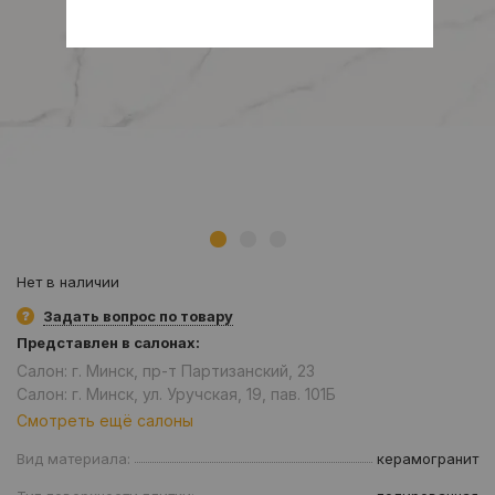
Нет в наличии
Задать вопрос по товару
Представлен в салонах:
Салон: г. Минск, пр-т Партизанский, 23
Салон: г. Минск, ул. Уручская, 19, пав. 101Б
Смотреть ещё салоны
Вид материала:
керамогранит