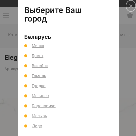
Сеть салонов плитки и сантехники
Выберите Ваш
город
Каталог
-
Плитка
-
Гостиная
-
Пол
-
Керамогранит
-
Беларусь
Elegant White Crystal Pol R 60x120
Минск
Брест
Elegant White Crystal Pol R 60x120
Витебск
Артикул: 0000029782
Сравнить
Гомель
Гродно
Могилев
Барановичи
Мозырь
Лида