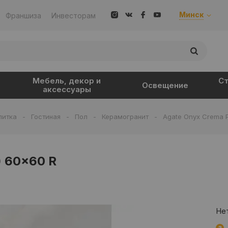
Минск
Франшиза
Инвесторам
Мебель, декор и
Ст
Освещение
аксессуары
литка
-
Гостиная
-
Пол
-
Керамогранит
-
Agate Onyx Crema P
) 60x60 R
Нет