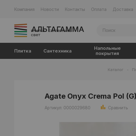
Компания
Новости
Контакты
Оплата
Доставка
плитка · сантехника ·
свет
Напольные
Плитка
Сантехника
покрытия
Каталог
-
П
Agate Onyx Crema Pol (G
Артикул: 0000029680
Сравнить