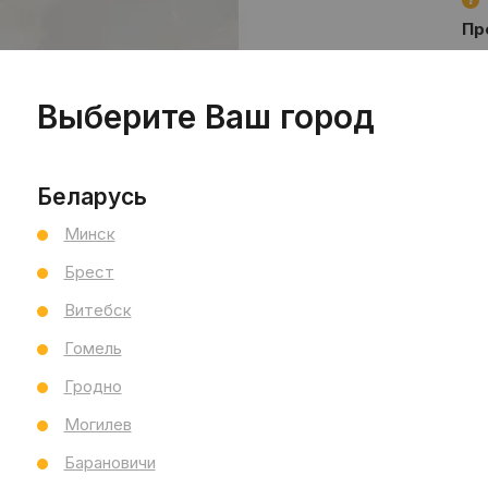
Пр
Сал
Сал
Выберите Ваш город
Ви
Тип
Раз
Беларусь
Тол
Бре
Минск
Ст
Все
Брест
Витебск
Гомель
Гродно
Могилев
Барановичи