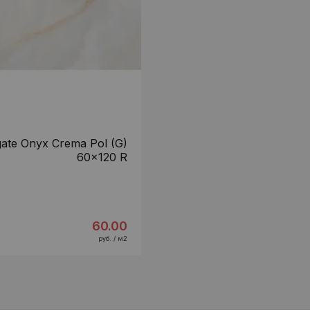
ate Onyx Crema Pol (G)
60x120 R
60.00
руб. / м2