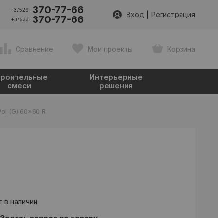
370-77-66
+37529
|
Вход
Регистрация
370-77-66
+37533
Сравнение
Мои проекты
Корзина
роительные
Интерьерные
смеси
решения
ol (G) 60x60 R
 в наличии
Задать вопрос по товару