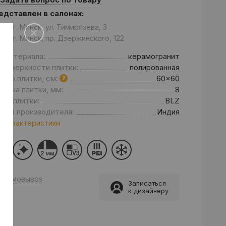
едставлен в салонах:
он: г. Минск, ул. Тимирязева, 3
он: г. Минск, пр. Дзержинского, 122
д материала:
керамогранит
 поверхности плитки:
полированная
мер плитки, см:
60x60
щина плитки, мм:
8
нд плитки:
BLZ
рана производителя:
Индия
 характеристики
Самовывоз
Записаться
к дизайнеру