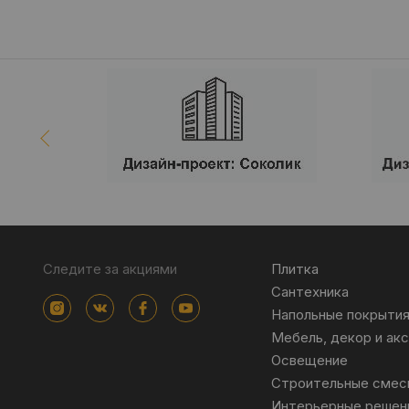
Следите за акциями
Плитка
Сантехника
Напольные покрыти
Мебель, декор и ак
Освещение
Строительные смес
Интерьерные решен