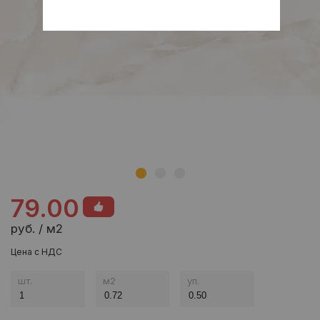
79.00
руб. / м2
Цена с НДС
шт.
м
2
уп.