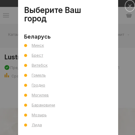
Сеть салонов плитки и сантехники
Выберите Ваш
город
Каталог
-
Плитка
-
Гостиная
-
Пол
-
Керамогранит
-
Беларусь
Lustre Taupe Sugar 60x120 R
Минск
Брест
Lustre Taupe Sugar 60x120 R
Витебск
Предзаказ, поступление: 31.12.2026
Артикул: 0000029671
Гомель
Сравнить
Гродно
Могилев
Барановичи
Мозырь
Лида