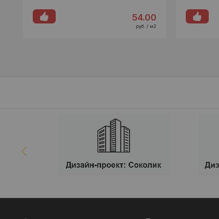
54.00
руб. / м2