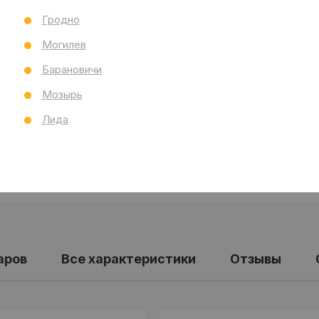
Тол
Гродно
Бре
Могилев
Ст
Все
Барановичи
Мозырь
Лида
аров
Все характеристики
Отзывы