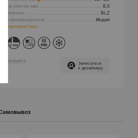
щина плитки, мм:
8.5
нд плитки:
BLZ
рана производителя:
Индия
 характеристики
Самовывоз
Записаться
к дизайнеру
Самовывоз