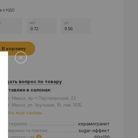
а с НДС
.
м
2
уп.
В корзину
Задать вопрос по товару
едставлен в салонах:
он: г. Минск, пр-т Партизанский, 23
он: г. Минск, ул. Уручская, 19, пав. 101Б
отреть ещё салоны
д материала:
керамогранит
 поверхности плитки:
sugar-эффект
мер плитки, см:
60x120