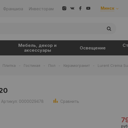
Минск
Франшиза
Инвесторам
Мебель, декор и
Ст
Освещение
аксессуары
-
Плитка
-
Гостиная
-
Пол
-
Керамогранит
-
Lurent Crema S
120
Артикул: 0000029478
Сравнить
7
руб.