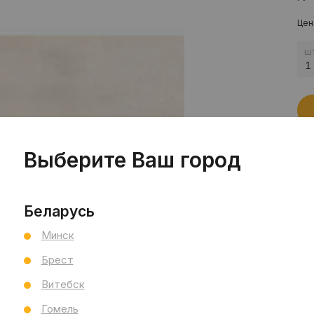
Цен
шт
Выберите Ваш город
Пр
Беларусь
Сал
Минск
Сал
См
Брест
Ви
Витебск
Тип
Гомель
Раз