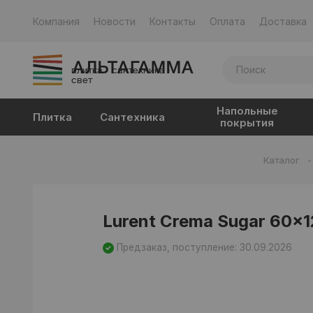
Компания
Новости
Контакты
Оплата
Доставка
плитка · сантехника ·
свет
Напольные
Плитка
Сантехника
покрытия
Каталог
Lurent Crema Sugar 60x
Предзаказ, поступление: 30.09.2026