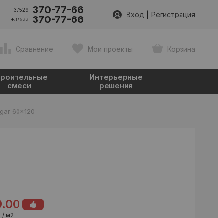
370-77-66
+37529
|
Вход
Регистрация
370-77-66
+37533
Сравнение
Мои проекты
Корзина
роительные
Интерьерные
смеси
решения
ugar 60x120
9.00
 / м2