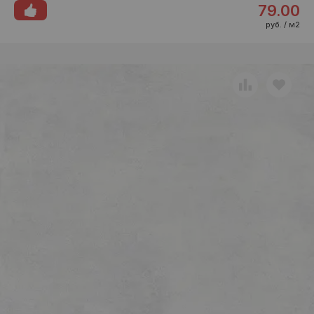
79.00
руб. / м2