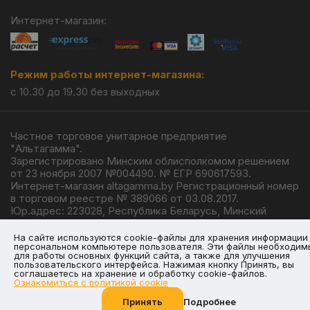
Интернет-магазин:
Режим работы интернет-магазина:
с 10.30 до 19.30 без выходных
Частное торговое унитарное предприятие
"Альтагамма".
Зарегистрировано Минским облисполкомом решением
от 23 ноября 2007 №004490. № ЕГР 690617593.
Интернет-магазин altagamma.by Регистрационный номер
в торговом реестре № 389066 от 03.08.2017.
Юр.адрес: 223028, Республика Беларусь, Минский
район, г.п. Ждановичи, ул. Линейная, 4/1.
© 2026
На сайте используются cookie-файлы для хранения информации
персональном компьютере пользователя. Эти файлы необходим
для работы основных функций сайта, а также для улучшения
пользовательского интерфейса. Нажимая кнопку Принять, вы
соглашаетесь на хранение и обработку cookie-файлов.
Ознакомиться с политикой cookie
Разработка —
Giperlink.by
Принять
Подробнее