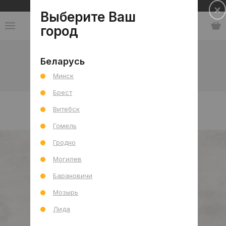
Сеть салонов плитки и сантехники
Выберите Ваш
город
Каталог
-
Индия
-
BLZ
-
коллекция Lurent
Беларусь
Минск
коллекция Lurent
Брест
Витебск
Гомель
Гродно
Могилев
Барановичи
Мозырь
Лида