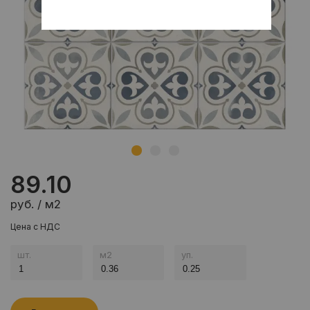
89.10
руб. / м2
Цена с НДС
шт.
м
2
уп.