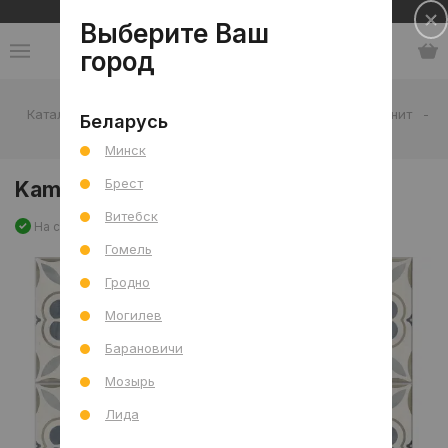
Сеть салонов плитки и сантехники
Выберите Ваш
город
Каталог
-
Плитка
-
Гостиная
-
Пол
-
Керамогранит
-
Беларусь
Kamari Fint Mat 60x60
Минск
Брест
Kamari Fint Mat 60x60
Витебск
На складе
Артикул: 0000029386
Сравнить
Гомель
Гродно
Могилев
Барановичи
Мозырь
Лида