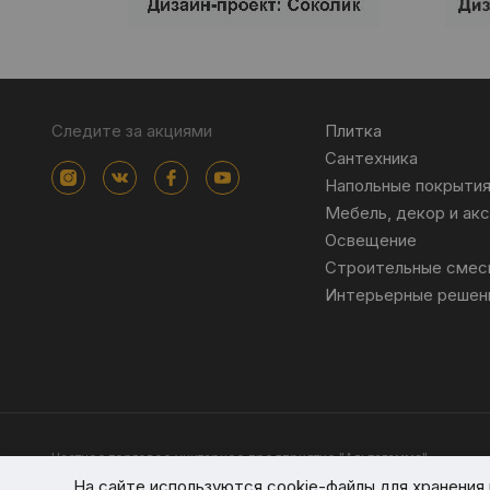
Следите за акциями
Плитка
Сантехника
Напольные покрыти
Мебель, декор и ак
Освещение
Строительные смес
Интерьерные решен
Частное торговое унитарное предприятие "Альтагамма".
Зарегистрировано Минским облисполкомом решением от 23 ноя
На сайте используются cookie-файлы для хранени
Интернет-магазин altagamma.by Регистрационный номер в торго