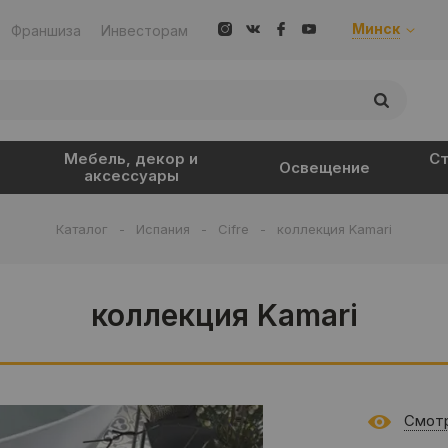
Минск
Франшиза
Инвесторам
Мебель, декор и
Ст
Освещение
аксессуары
Каталог
-
Испания
-
Cifre
-
коллекция Kamari
коллекция Kamari
Смотр