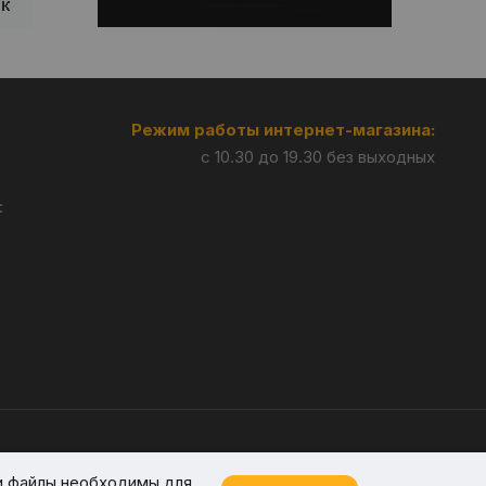
Режим работы интернет-магазина:
с 10.30 до 19.30 без выходных
:
Разработка —
Giperlink.by
и файлы необходимы для