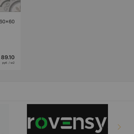
 60x60
89.10
руб. / м2