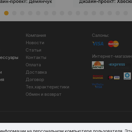
Компания
Салоны:
Новости
я
Статьи
Интернет-магазин
сессуары
Контакты
Оплата
и
Доставка
ия
Договор
Тех.характеристики
Обмен и возврат
бря 2007 №004490. № ЕГР 690617593.
я информации на персональном компьютере пользователя. Эт
вом реестре № 389066 от 03.08.2017.