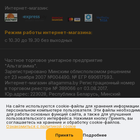
Интернет-магазин:
Режим работы интернет-магазина:
с 10.30 до 19.30 без выходных
Частное торговое унитарное предприятие
"Альтагамма".
Зарегистрировано Минским облисполкомом решением
от 23 ноября 2007 №004490. № ЕГР 690617593.
Интернет-магазин altagamma.by Регистрационный номер
в торговом реестре № 389066 от 03.08.2017.
Юр.адрес: 223028, Республика Беларусь, Минский
район, г.п. Ждановичи, ул. Линейная, 4/1.
© 2026
На сайте используются cookie-файлы для хранения информации
персональном компьютере пользователя. Эти файлы необходим
для работы основных функций сайта, а также для улучшения
пользовательского интерфейса. Нажимая кнопку Принять, вы
соглашаетесь на хранение и обработку cookie-файлов.
Ознакомиться с политикой cookie
Разработка —
Giperlink.by
Принять
Подробнее