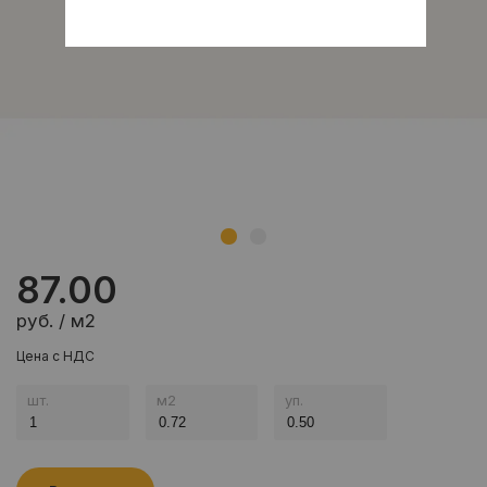
87.00
руб. / м2
Цена с НДС
шт.
м
2
уп.