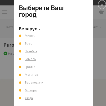
Сеть салонов плитки и сантехники
Выберите Ваш
город
Каталог
-
Плитка
-
Гостиная
-
Пол
-
Керамогранит
-
Беларусь
Puro Perla Mat (CRV) 60x120 R
Минск
Брест
Puro Perla Mat (CRV) 60x120 R
Витебск
На складе
Артикул: 0000029103
Сравнить
Гомель
Гродно
Могилев
Барановичи
Мозырь
Лида