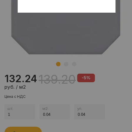
139.20
132.24
-5%
руб. / м2
Цена с НДС
шт.
м
2
уп.