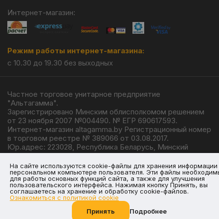
Интернет-магазин:
Режим работы интернет-магазина:
с 10.30 до 19.30 без выходных
Частное торговое унитарное предприятие
"Альтагамма".
Зарегистрировано Минским облисполкомом решением
от 23 ноября 2007 №004490. № ЕГР 690617593.
Интернет-магазин altagamma.by Регистрационный номер
в торговом реестре № 389066 от 03.08.2017.
Юр.адрес: 223028, Республика Беларусь, Минский
район, г.п. Ждановичи, ул. Линейная, 4/1.
© 2026
На сайте используются cookie-файлы для хранения информации
персональном компьютере пользователя. Эти файлы необходим
для работы основных функций сайта, а также для улучшения
пользовательского интерфейса. Нажимая кнопку Принять, вы
соглашаетесь на хранение и обработку cookie-файлов.
Ознакомиться с политикой cookie
Разработка —
Giperlink.by
Принять
Подробнее