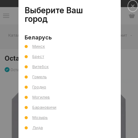
Сеть салонов плитки и сантехники
Выберите Ваш
город
Каталог
-
Плитка
-
Гостиная
-
Пол
-
Керамогранит
-
Беларусь
Octagon Gris Mat 20x20
Минск
Брест
Octagon Gris Mat 20x20
Витебск
Остаток 55.2 м2
Артикул: 0000028817
Сравнить
Гомель
Гродно
Могилев
Барановичи
Мозырь
Лида