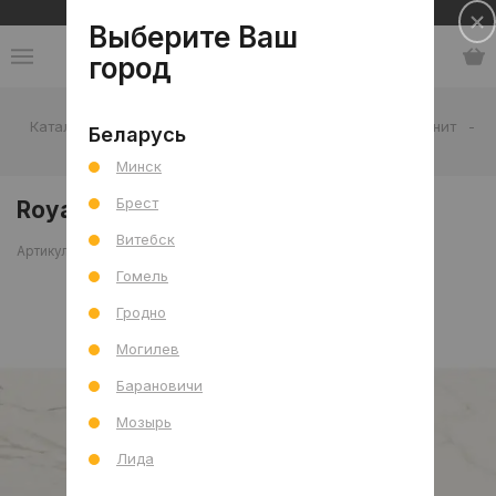
Сеть салонов плитки и сантехники
Выберите Ваш
город
Каталог
-
Плитка
-
Гостиная
-
Пол
-
Керамогранит
-
Беларусь
Royal Calacatta Mat 60x120 R
Минск
Брест
Royal Calacatta Mat 60x120 R
Витебск
Артикул: 0000028529
Сравнить
Гомель
Гродно
Могилев
Барановичи
Мозырь
Лида