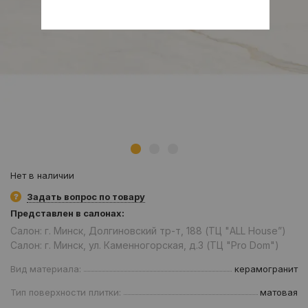
Нет в наличии
Задать вопрос по товару
Представлен в салонах:
Салон: г. Минск, Долгиновский тр-т, 188 (ТЦ "ALL House”)
Салон: г. Минск, ул. Каменногорская, д.3 (ТЦ "Pro Dom")
Вид материала:
керамогранит
Тип поверхности плитки:
матовая