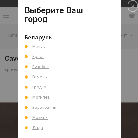
Сеть салонов плитки и сантехники
Выберите Ваш
город
Каталог
-
Плитка
-
Гостиная
-
Пол
-
Керамогранит
-
Беларусь
Cave Brown matt CA-03 60x120 R
Минск
Брест
Cave Brown matt CA-03 60x120 R
Витебск
Артикул: 0000028443
Сравнить
Гомель
Гродно
Могилев
Барановичи
Мозырь
Лида