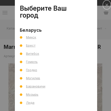
Сеть салонов плитки и сантехники
Выберите Ваш
город
Каталог
-
Плитка
-
Гостиная
-
Пол
-
Керамогранит
-
Беларусь
Marmostone Норковый лапп. 60x60 R
Минск
Брест
Marmostone Норковый лапп. 60x60 R
Витебск
Артикул: 0000027963
Сравнить
Гомель
Гродно
Могилев
Барановичи
Мозырь
Лида