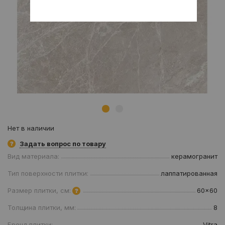
Нет в наличии
Задать вопрос по товару
Вид материала:
керамогранит
Тип поверхности плитки:
лаппатированная
Размер плитки, см:
60x60
Толщина плитки, мм:
8
Бренд плитки:
Vitra