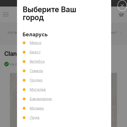
Сеть салонов плитки и сантехники
Выберите Ваш
город
Каталог
-
Плитка
-
Гостиная
-
Пол
-
Керамогранит
-
Беларусь
Clan Bianco Mat (CRV) 60x60 R
Минск
Брест
Clan Bianco Mat (CRV) 60x60 R
Витебск
На складе
Артикул: 0000027932
Сравнить
Гомель
Гродно
Могилев
Барановичи
Мозырь
Лида