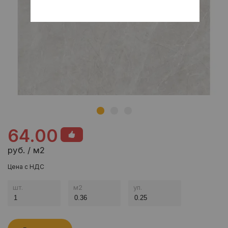
64.00
руб. / м2
Цена с НДС
шт.
м
2
уп.