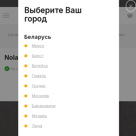
Сеть салонов плитки и сантехники
Выберите Ваш
город
Каталог
-
Плитка
-
Гостиная
-
Пол
-
Керамогранит
-
Беларусь
Nolana Black Mat NL-04 60x120 R
Минск
Брест
Nolana Black Mat NL-04 60x120 R
Витебск
На складе
Артикул: 0000027810
Сравнить
Гомель
Гродно
Могилев
Барановичи
Мозырь
Лида