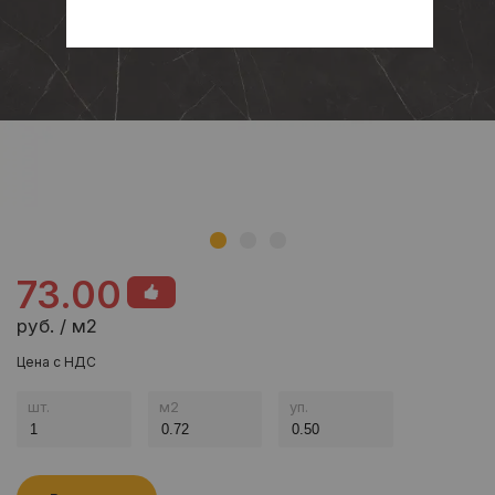
73.00
руб. / м2
Цена с НДС
шт.
м
2
уп.