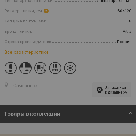
Тип поверхности плитки:
лаппатированная
Размер плитки, см:
60x120
Толщина плитки, мм:
8
Бренд плитки:
Vitra
Страна производителя:
Россия
Все характеристики
Самовывоз
Записаться
к дизайнеру
Товары в коллекции