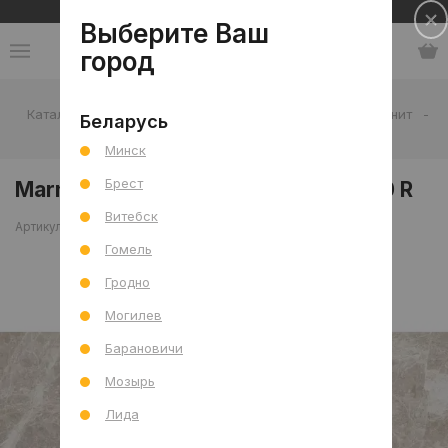
Сеть салонов плитки и сантехники
Выберите Ваш
город
Каталог
-
Плитка
-
Гостиная
-
Пол
-
Керамогранит
-
Беларусь
Marmostone Норковый лапп. 60x120 R
Минск
Брест
Marmostone Норковый лапп. 60x120 R
Витебск
Артикул: 0000027493
Сравнить
Гомель
Гродно
Могилев
Барановичи
Мозырь
Лида