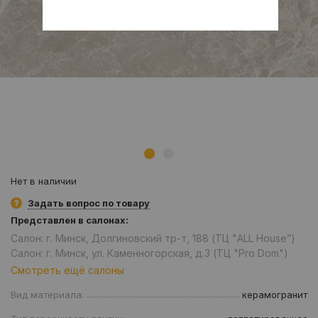
Нет в наличии
Задать вопрос по товару
Представлен в салонах:
Салон: г. Минск, Долгиновский тр-т, 188 (ТЦ "ALL House”)
Салон: г. Минск, ул. Каменногорская, д.3 (ТЦ "Pro Dom")
Смотреть ещё салоны
Вид материала:
керамогранит