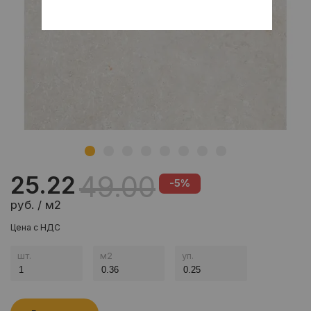
49.00
25.22
-5%
руб. / м2
Цена с НДС
шт.
м
2
уп.