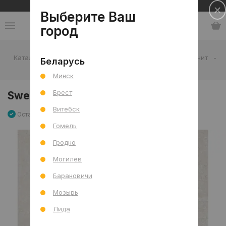
Сеть салонов плитки и сантехники
Выберите Ваш
город
Каталог
-
Плитка
-
Гостиная
-
Пол
-
Керамогранит
-
Беларусь
Swees Bianco Sugar 60x60 R
Минск
Брест
Swees Bianco Sugar 60x60 R
Витебск
Остаток 2.16 м2
Артикул: 0000026799
Сравнить
Гомель
Гродно
Могилев
Барановичи
Мозырь
Лида