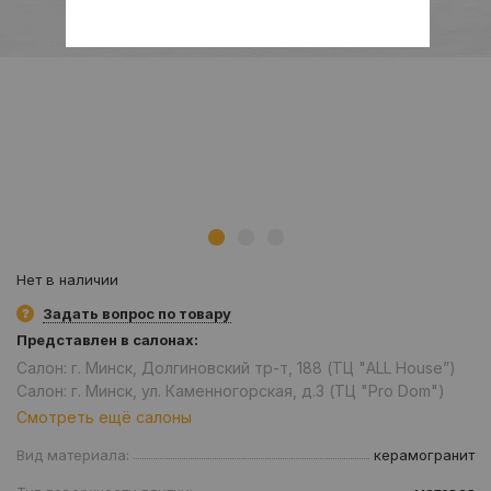
Нет в наличии
Задать вопрос по товару
Представлен в салонах:
Салон: г. Минск, Долгиновский тр-т, 188 (ТЦ "ALL House”)
Салон: г. Минск, ул. Каменногорская, д.3 (ТЦ "Pro Dom")
Смотреть ещё салоны
Вид материала:
керамогранит