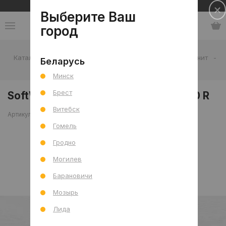
Сеть салонов плитки и сантехники
Выберите Ваш
город
Каталог
-
Плитка
-
Гостиная
-
Пол
-
Керамогранит
-
Беларусь
SoftWood Светло-серый мат. 20x80 R
Минск
Брест
SoftWood Светло-серый мат. 20x80 R
Витебск
Артикул: 0000026392
Сравнить
Гомель
Гродно
Могилев
Барановичи
Мозырь
Лида