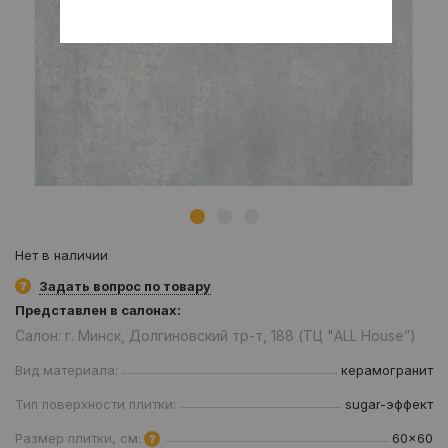
Нет в наличии
Задать вопрос по товару
Представлен в салонах:
Салон: г. Минск, Долгиновский тр-т, 188 (ТЦ "ALL House”)
Вид материала:
керамогранит
Тип поверхности плитки:
sugar-эффект
Размер плитки, см:
60x60