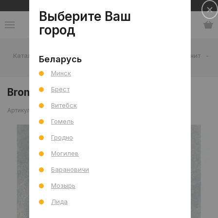
Сеть салонов плитки и сантехники
Выберите Ваш
город
Каталог
-
Плитка
-
Гостиная
-
Пол
-
Керамогранит
-
Беларусь
Bronx Silver Sugar 60x60 R
Минск
Брест
Bronx Silver Sugar 60x60 R
Витебск
Артикул: 0000025045
Сравнить
Гомель
Гродно
Могилев
Барановичи
Мозырь
Лида