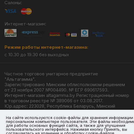
Салоны:
Интернет-магазин:
Режим работы интернет-магазина:
с 10.30 до 19.30 без выходных
Частное торговое унитарное предприятие
"Альтагамма".
Зарегистрировано Минским облисполкомом решением
от 23 ноября 2007 №004490. № ЕГР 690617593.
Интернет-магазин altagamma.by Регистрационный номер
в торговом реестре № 389066 от 03.08.2017.
Юр.адрес: 223028, Республика Беларусь, Минский
район, г.п. Ждановичи, ул. Линейная, 4/1.
© 2026
На сайте используются cookie-файлы для хранения информации
персональном компьютере пользователя. Эти файлы необходим
для работы основных функций сайта, а также для улучшения
пользовательского интерфейса. Нажимая кнопку Принять, вы
соглашаетесь на хранение и обработку cookie-файлов.