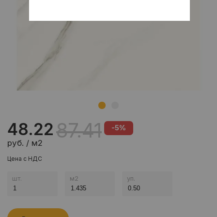
87.41
48.22
-5%
руб. / м2
Цена с НДС
шт.
м
2
уп.