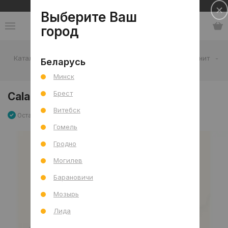
Сеть салонов плитки и сантехники
Выберите Ваш
город
Каталог
-
Плитка
-
Гостиная
-
Пол
-
Керамогранит
-
Беларусь
Calacatta 119,8x119,8 R
Минск
Брест
Calacatta 119,8x119,8 R
Витебск
Остаток 2.87 м2
Артикул: 0000022518
Сравнить
Гомель
Гродно
Могилев
Барановичи
Мозырь
Лида