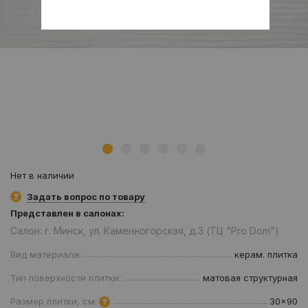
Нет в наличии
Задать вопрос по товару
Представлен в салонах:
Салон: г. Минск, ул. Каменногорская, д.3 (ТЦ "Pro Dom")
Вид материала:
керам. плитка
Тип поверхности плитки:
матовая структурная
Размер плитки, см:
30x90