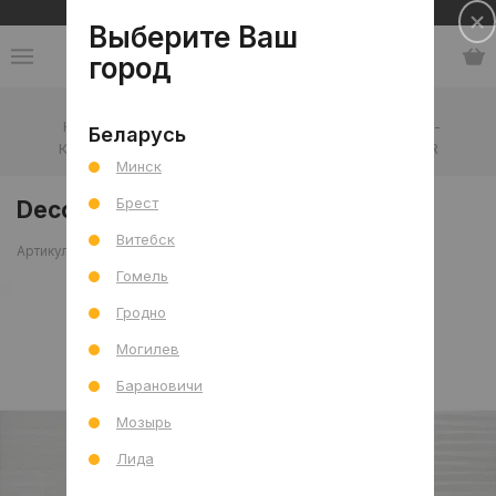
Сеть салонов плитки и сантехники
Выберите Ваш
город
Каталог
-
Плитка
-
Ванная комната
-
Стена
-
Беларусь
Керамическая плитка
-
Decor Slab Blanco 30x90 R
Минск
Брест
Decor Slab Blanco 30x90 R
Витебск
Артикул: 0000016570
Сравнить
Гомель
Гродно
Могилев
Барановичи
Мозырь
Лида