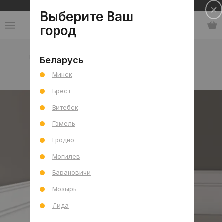
Сеть салонов плитки и сантехники
Выберите Ваш
город
Каталог
-
Китай
-
Intco
-
Плинтус напольный
Беларусь
Минск
Плинтус напольный
Брест
Витебск
Гомель
Гродно
Могилев
Барановичи
Мозырь
Лида