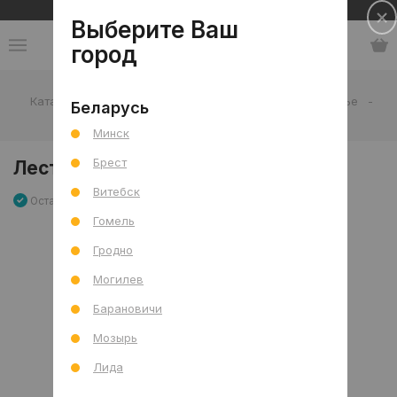
Сеть салонов плитки и сантехники
Выберите Ваш
город
Каталог
-
Мебель, декор и аксессуары
-
Подстолье
-
Беларусь
Лестница с полкой Лофт, черный
Минск
Брест
Лестница с полкой Лофт, черный
Витебск
Остаток 0 шт
Артикул: 0000021042
Сравнить
Гомель
Гродно
Могилев
Барановичи
Мозырь
Лида