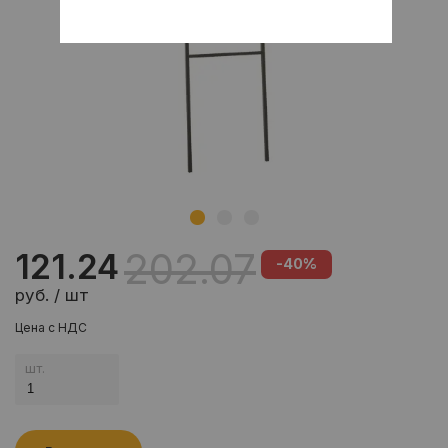
202.07
121.24
-40%
руб. / шт
Цена с НДС
шт.