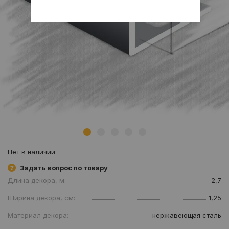
Нет в наличии
Задать вопрос по товару
Длина декора, м:
2,7
Ширина декора, см:
1,25
Материал декора:
нержавеющая сталь