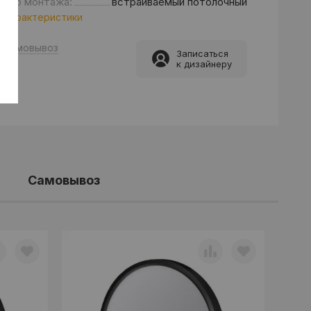
особ монтажа:
встраиваемый потолочный
 характеристики
Самовывоз
Записаться
к дизайнеру
Самовывоз