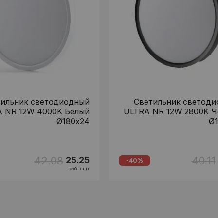
тильник светодиодный
Светильник светод
 NR 12W 4000K Белый
ULTRA NR 12W 2800K Ч
Ø180х24
Ø1
42.08
40.11
25.25
-40%
руб. / шт