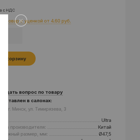
а с НДС
от товар с уценкой от
4.60 руб.
.
В корзину
Задать вопрос по товару
едставлен в салонах:
он: г. Минск, ул. Тимирязева, 3
енд:
Ultra
рана производителя:
Китай
нтажный размер, мм:
Ø47,5