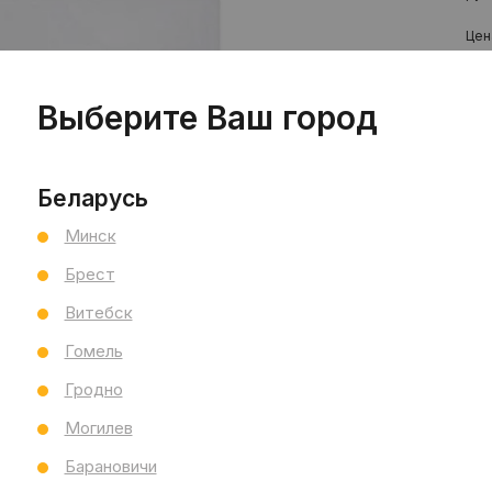
Цен
Эт
Выберите Ваш город
шт
Беларусь
Минск
Брест
Витебск
Гомель
Пр
Сал
Гродно
Бр
Могилев
Ст
Барановичи
Мо