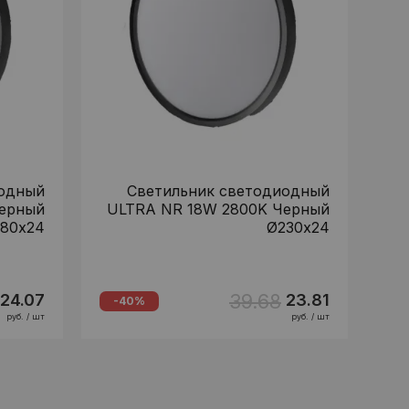
иодный
Светильник светодиодный
ерный
ULTRA NR 18W 2800K Черный
80х24
Ø230х24
39.68
24.07
23.81
-40%
руб. / шт
руб. / шт