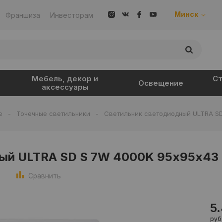
Минск
Франшиза
Инвесторам
Мебель, декор и
Ст
Освещение
аксессуары
е
-
Точечные светильники
-
Светильник светодиодный ULTRA S
ый ULTRA SD S 7W 4000K 95х95х43
Сравнить
5
руб.