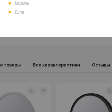
Сп
Мозырь
Все
Лида
е товары
Все характеристики
Отзывы