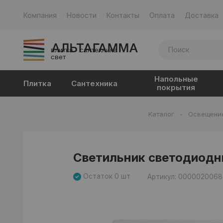
Компания
Новости
Контакты
Оплата
Доставка
плитка · сантехника ·
свет
Напольные
Плитка
Сантехника
покрытия
Каталог
-
Освещени
Светильник светодиодн
Остаток 0 шт
Артикул: 0000020068