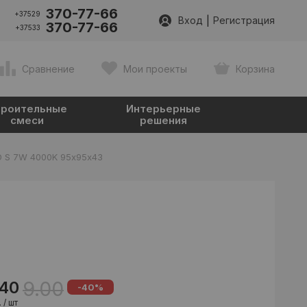
370-77-66
+37529
|
Вход
Регистрация
370-77-66
+37533
Сравнение
Мои проекты
Корзина
роительные
Интерьерные
смеси
решения
D S 7W 4000K 95х95х43
9.00
.40
-40%
 / шт