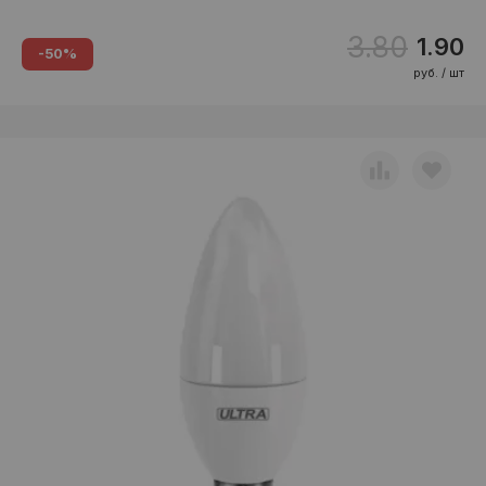
3.80
1.90
-50%
руб. / шт