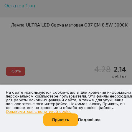
Остаток 1 шт
Лампа ULTRA LED Свеча матовая C37 E14 8.5W 3000K
4.28
2.14
-50%
руб. / шт
На сайте используются cookie-файлы для хранения информации
персональном компьютере пользователя. Эти файлы необходим
для работы основных функций сайта, а также для улучшения
пользовательского интерфейса. Нажимая кнопку Принять, вы
соглашаетесь на хранение и обработку cookie-файлов.
Ознакомиться с политикой cookie
Принять
Подробнее
Позвоните нам