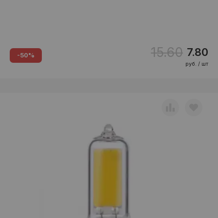
15.60
7.80
-50%
руб. / шт