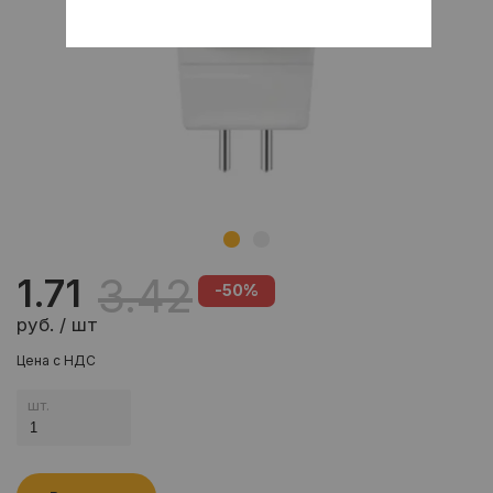
3.42
1.71
-50%
руб. / шт
Цена с НДС
шт.