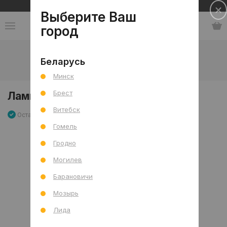
Сеть салонов плитки и сантехники
Выберите Ваш
город
Каталог
-
Освещение
-
Лампочки
-
Беларусь
Лампа ULTRA LED MR16 5W 3000K
Минск
Брест
Лампа ULTRA LED MR16 5W 3000K
Витебск
Остаток 1 шт
Артикул: 0000019931
Сравнить
Гомель
Гродно
Могилев
Барановичи
Мозырь
Лида