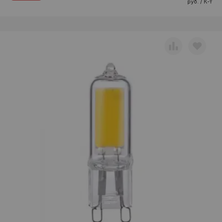
руб. / К-т