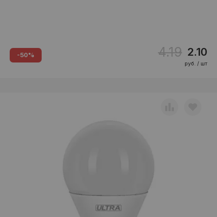
4.19
2.10
-50%
руб. / шт