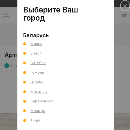
Сеть салонов плитки и сантехники
Выберите Ваш
город
Каталог
-
Напольные покрытия
-
Ламинат
-
Беларусь
Артист. Роден, 1292x194
Минск
Брест
Артист. Роден, 1292x194
Витебск
Остаток 5.513 м2
Артикул: 0000021494
Сравнить
Гомель
Гродно
Могилев
Барановичи
Мозырь
Лида