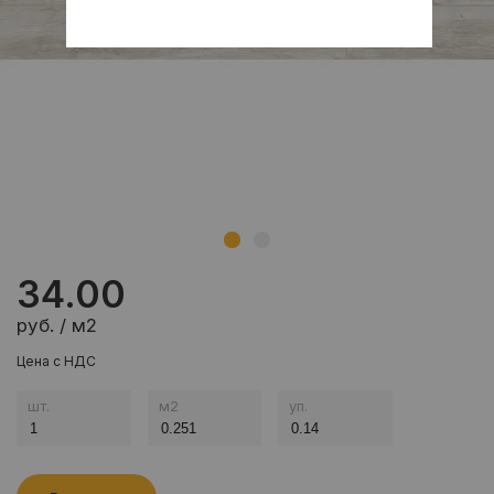
34.00
руб. / м2
Цена с НДС
шт.
м
2
уп.