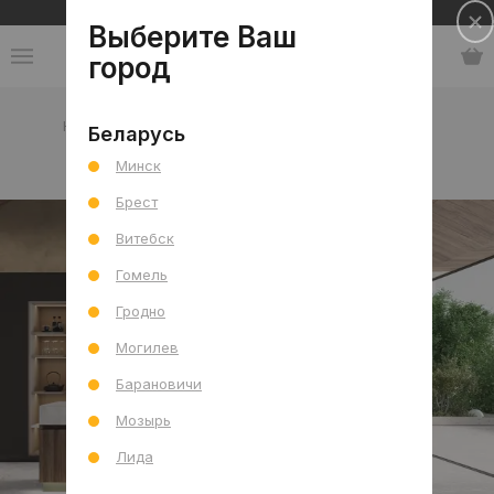
Сеть салонов плитки и сантехники
Выберите Ваш
город
Каталог
-
Индия
-
VRM
-
коллекция Versailles
Беларусь
Минск
коллекция Versailles
Брест
Витебск
Гомель
Гродно
Могилев
Барановичи
Мозырь
Лида