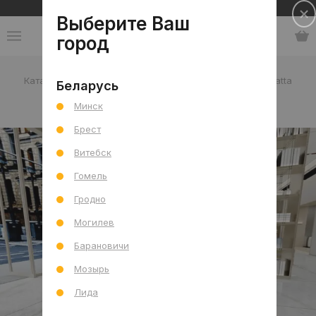
Сеть салонов плитки и сантехники
Выберите Ваш
город
Каталог
-
Индия
-
BLZ
-
коллекция Unique Calacatta
Беларусь
Минск
коллекция Unique Calacatta
Брест
Витебск
Гомель
Гродно
Могилев
Барановичи
Мозырь
Лида