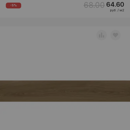
68.00
64.60
-5%
руб. / м2