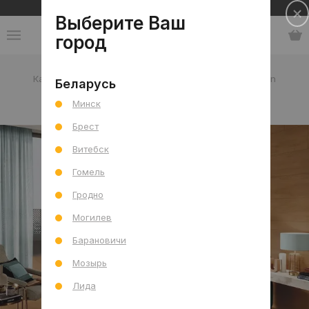
Сеть салонов плитки и сантехники
Выберите Ваш
город
Каталог
-
Китай
-
Rockyland
-
коллекция Sylvan
Беларусь
Минск
коллекция Sylvan
Брест
Витебск
Гомель
Гродно
Могилев
Барановичи
Мозырь
Лида