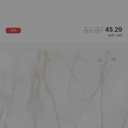
52.97
45.29
-5%
руб. / м2