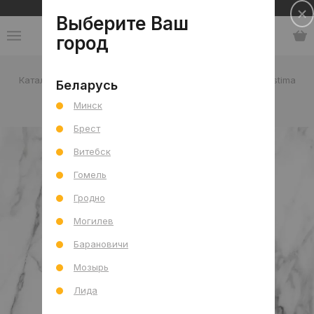
Сеть салонов плитки и сантехники
Выберите Ваш
город
Каталог
-
Россия
-
Estima
-
коллекция Supreme Estima
Беларусь
Минск
коллекция Supreme Estima
Брест
Витебск
Гомель
Гродно
Могилев
Барановичи
Мозырь
Лида