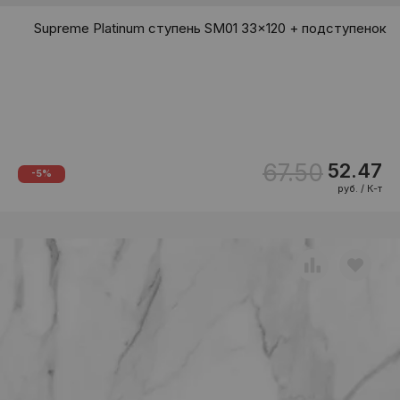
Supreme Platinum ступень SM01 33x120 + подступенок
67.50
52.47
-5%
руб. / К-т