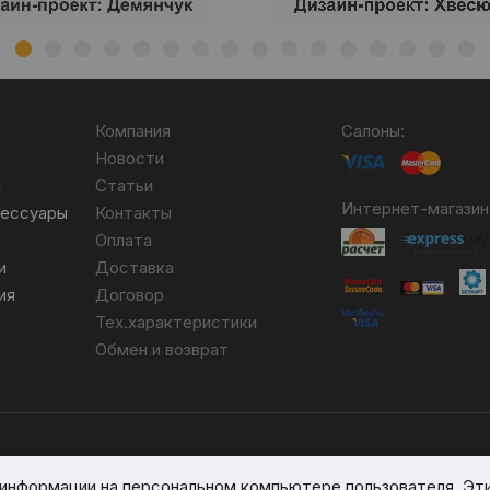
Компания
Салоны:
Новости
я
Статьи
Интернет-магазин
сессуары
Контакты
Оплата
и
Доставка
ия
Договор
Тех.характеристики
Обмен и возврат
бря 2007 №004490. № ЕГР 690617593.
я информации на персональном компьютере пользователя. Эт
вом реестре № 389066 от 03.08.2017.