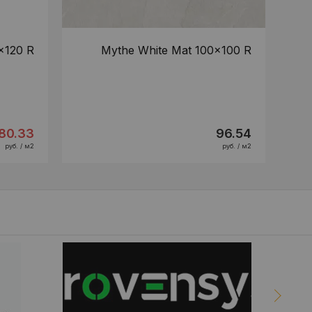
x120 R
Mythe White Mat 100x100 R
80.33
96.54
руб. / м2
руб. / м2