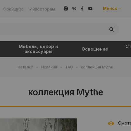
Минск
Франшиза
Инвесторам
Мебель, декор и
Ст
Освещение
аксессуары
Каталог
-
Испания
-
TAU
-
коллекция Mythe
коллекция Mythe
Смотр