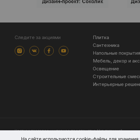
Следите за акциями
Плитка
Сантехника
Напольные покрыти
Мебель, декор и ак
Освещение
Строительные смес
Интерьерные решен
Частное торговое унитарное предприятие "Альтагамма".
Зарегистрировано Минским облисполкомом решением от 23 ноя
На сайте используются cookie-файлы для хранени
Интернет-магазин altagamma.by Регистрационный номер в торго