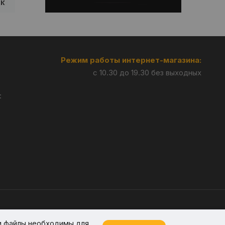
Режим работы интернет-магазина:
с 10.30 до 19.30 без выходных
:
Разработка —
Giperlink.by
и файлы необходимы для