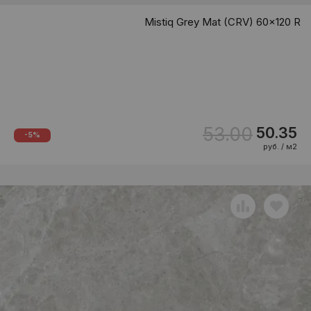
Mistiq Grey Mat (CRV) 60x120 R
53.00
50.35
-5%
руб. / м2