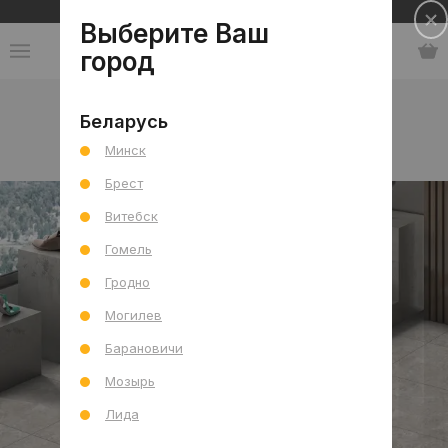
Сеть салонов плитки и сантехники
Выберите Ваш
город
Каталог
-
Индия
-
GRL
-
коллекция Mistiq
Беларусь
Минск
коллекция Mistiq
Брест
Витебск
Гомель
Гродно
Могилев
Барановичи
Мозырь
Лида