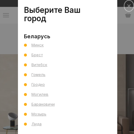
Сеть салонов плитки и сантехники
Выберите Ваш
город
Каталог
-
Индия
-
ITC
-
коллекция Medina
Беларусь
Минск
коллекция Medina
Брест
Витебск
Гомель
Гродно
Могилев
Барановичи
Мозырь
Лида