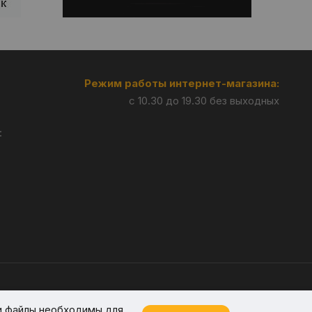
Режим работы интернет-магазина:
с 10.30 до 19.30 без выходных
:
Разработка —
Giperlink.by
и файлы необходимы для