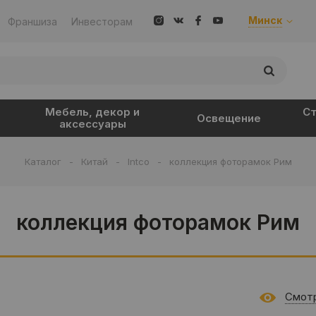
Минск
Франшиза
Инвесторам
Мебель, декор и
Ст
Освещение
аксессуары
Каталог
-
Китай
-
Intco
-
коллекция фоторамок Рим
коллекция фоторамок Рим
Смотр