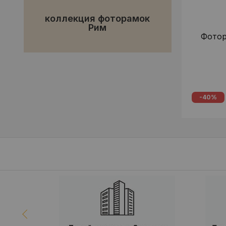
коллекция фоторамок
Рим
Фотор
-40%