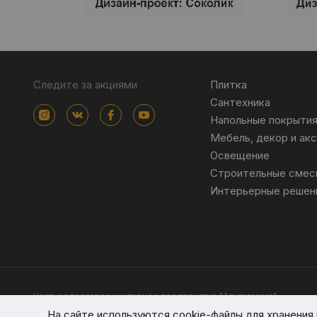
Следите за акциями
Плитка
Сантехника
Напольные покрыти
Мебель, декор и ак
Освещение
Строительные смес
Интерьерные решен
Частное торговое унитарное предприятие "Альтагамма".
Зарегистрировано Минским облисполкомом решением от 23 ноя
На сайте используются cookie-файлы для хранени
Интернет-магазин altagamma.by Регистрационный номер в торго