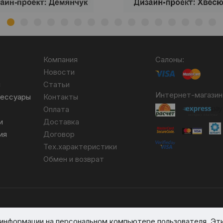
Компания
Салоны:
Новости
я
Статьи
Интернет-магазин
сессуары
Контакты
Оплата
и
Доставка
ия
Договор
Тех.характеристики
Обмен и возврат
бря 2007 №004490. № ЕГР 690617593.
я информации на персональном компьютере пользователя. Эт
вом реестре № 389066 от 03.08.2017.