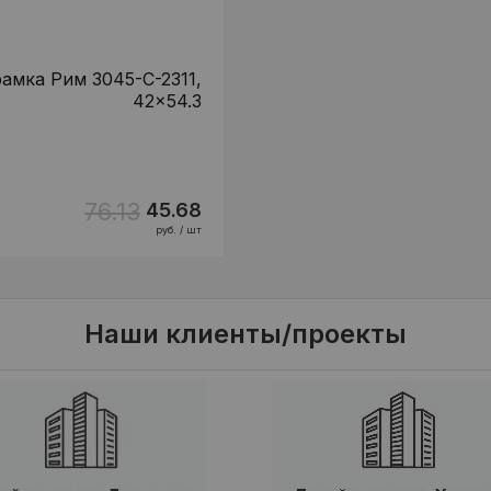
амка Рим 3045-C-2311,
42x54.3
76.13
45.68
руб. / шт
Наши клиенты/проекты