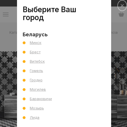
Сеть салонов плитки и сантехники
Выберите Ваш
город
Каталог
-
Испания
-
Monopole
-
коллекция Florencia
Беларусь
Минск
коллекция Florencia
Брест
Витебск
Гомель
Гродно
Могилев
Барановичи
Мозырь
Лида