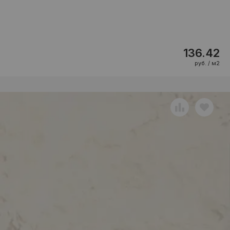
136.42
руб. / м2