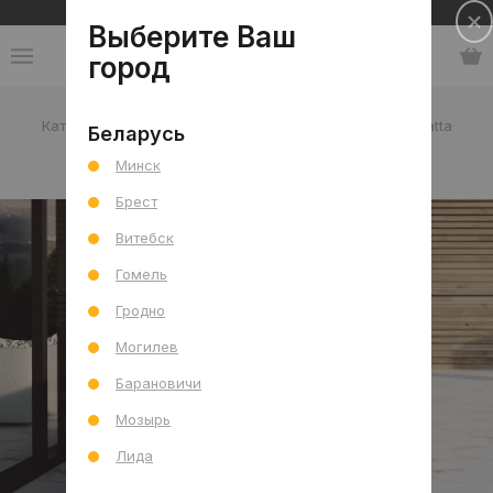
Сеть салонов плитки и сантехники
Выберите Ваш
город
Каталог
-
Испания
-
Exagres
-
коллекция Calacatta
Беларусь
Минск
коллекция Calacatta
Брест
Витебск
Гомель
Гродно
Могилев
Барановичи
Мозырь
Лида