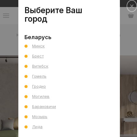
Сеть салонов плитки и сантехники
Выберите Ваш
город
Каталог
-
Испания
-
Pamesa
-
коллекция Alba
Беларусь
Минск
коллекция Alba
Брест
Витебск
Гомель
Гродно
Могилев
Барановичи
Мозырь
Лида