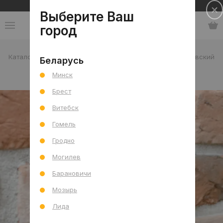
Сеть салонов плитки и сантехники
Выберите Ваш
город
Каталог
-
Беларусь
-
Феодал
-
Кирпич Брест-Литовский
Беларусь
Минск
Кирпич Брест-Литовский
Брест
Витебск
Гомель
Гродно
Могилев
Барановичи
Мозырь
Лида