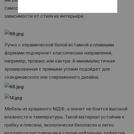
самостоятельно комплектовать мебель ручками, в
зависимости от стиля их интерьера.
Ручка с керамической белой вставкой и плавными
формами подчеркнет классические направления,
например, прованс или кантри. А минималистичная
хромированная с прямыми углами подойдет для
скандинавского или современного дизайна.
Мебель из крашеного МДФ, а значит не боится высокой
влажности и температуры. Такой материал устойчив к
грибку и плесени, экологически безопасен и легко
поддается реставрации в случае небольших дефектов,