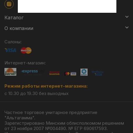
Каталог
О компании
Салоны:
Интернет-магазин:
Режим работы интернет-магазина:
с 10.30 до 19.30 без выходных
Частное торговое унитарное предприятие
"Альтагамма".
Зарегистрировано Минским облисполкомом решением
от 23 ноября 2007 №004490. № ЕГР 690617593.