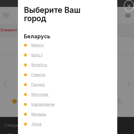
Сеть салонов плитки и сантехники
Выберите Ваш
город
Элемент не найден!
Беларусь
Наши клиенты/проекты
Минск
Брест
Витебск
Гомель
Гродно
Могилев
Барановичи
Мозырь
Лида
Следите за акциями